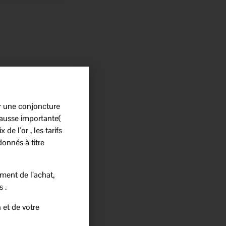
r une conjoncture
ausse importante(
 de l’or , les tarifs
donnés à titre
ment de l’achat,
s .
 et de votre