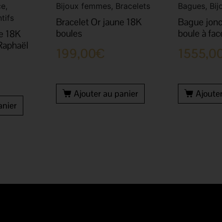
e,
Bijoux femmes, Bracelets
Bagues, Bi
tifs
Bracelet Or jaune 18K
Bague jonc
boules
boule à fac
ne 18K
Raphaël
199,00
€
1555,0
Ajouter au panier
Ajoute
anier