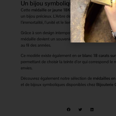
Un bijou symbolique en or 18 carat
Cette
médaille or jaune 18K
associe élégance et signi
un bijou précieux. L’Arbre de vie représente selon les c
l’immortalité, l’unité et le lien entre les êtres vivants.
Grâce à son design intemporel et à son motif chargé d
médaille devient un souvenir précieux à conserver et 
au fil des années.
Ce modèle existe également en
or blanc 18 carats sur
permettant de choisir la teinte d’or qui correspond le 
envies.
Découvrez également notre sélection de
médailles en 
et de bijoux symboliques disponibles chez
Bijouterie