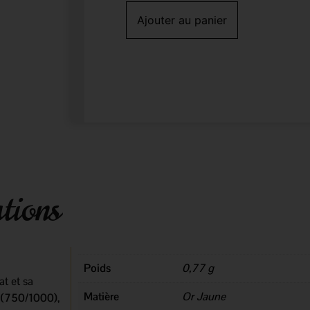
Ajouter au panier
tions
Poids
0,77 g
at et sa
Matière
Or Jaune
s (750/1000)
,