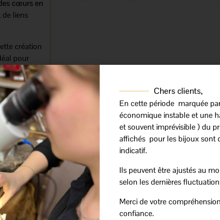
 des cœurs en
 de liens
ette création
déal pour
e naissance,
Chers clients,
 raffiné
En cette période marquée pa
turel de l’or
économique instable et une h
s, les cœurs
et souvent imprévisible ) du prix
fective de
affichés pour les bijoux sont 
indicatif.
fre une taille
Ils peuvent être ajustés au mo
orté
selon les dernières fluctuation
fin de créer
Merci de votre compréhension
confiance.