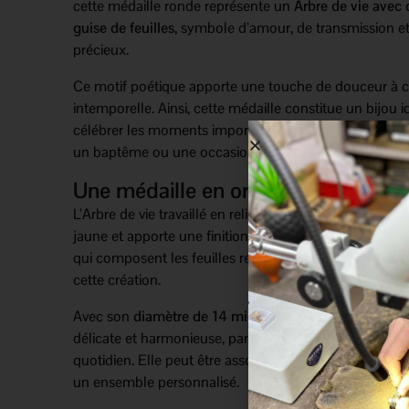
cette médaille ronde représente un
Arbre de vie avec
guise de feuilles
, symbole d’amour, de transmission et
précieux.
Ce motif poétique apporte une touche de douceur à c
intemporelle. Ainsi, cette médaille constitue un bijou i
célébrer les moments importants de la vie, comme un
un baptême ou une occasion particulière.
Une médaille en or jaune au symbole
L’Arbre de vie travaillé en relief met en valeur l’éclat na
jaune et apporte une finition élégante au bijou. De plu
qui composent les feuilles renforcent la symbolique af
cette création.
Avec son
diamètre de 14 millimètres
, cette médaille of
délicate et harmonieuse, parfaitement adaptée à un p
quotidien. Elle peut être associée à une chaîne en or a
un ensemble personnalisé.