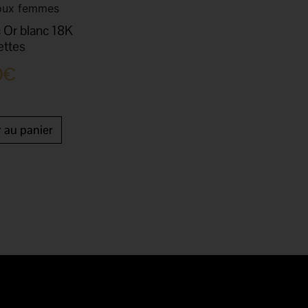
joux femmes
 Or blanc 18K
ettes
0
€
r au panier