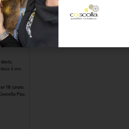
s
fication dans
ultures
e sens, cette
à transmettre
 devis
,
mieux à vos
or 18 carats
 Coscolla Pau
.