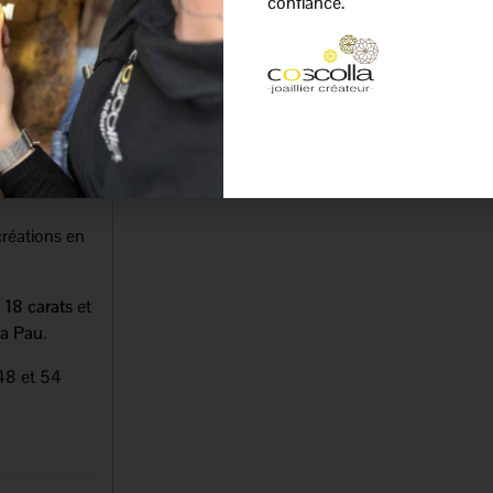
confiance.
e perlée or
 finition
aractère au
orter, elle
echerchent
créations en
 18 carats
et
la Pau
.
 48 et 54