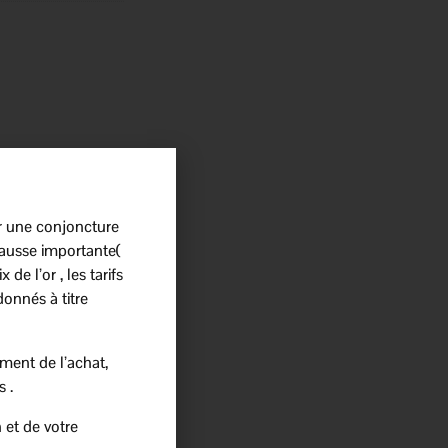
r une conjoncture
ausse importante(
 de l’or , les tarifs
donnés à titre
ment de l’achat,
s .
 et de votre