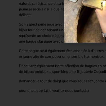
naturel, sa résistance et sa beauté durable. Cette
bagu
jaune
associe ainsi la qualité d’un métal précieux à une
délicate.
Son aspect perlé joue avec la lumière et apporte du c
bijou tout en conservant une grande finesse. Facile à p
représente un choix élégant pour celles et ceux qui r
une bague classique avec une touche distinctive.
Cette bague peut également être associée à d’autres 
or jaune afin de composer un ensemble harmonieux.
Découvrez également notre sélection de
bagues en or
de bijoux précieux disponibles chez
Bijouterie Coscol
demander le tour de doigt que vous souhaitez , entre
pour une autre taille veuillez nous contacter