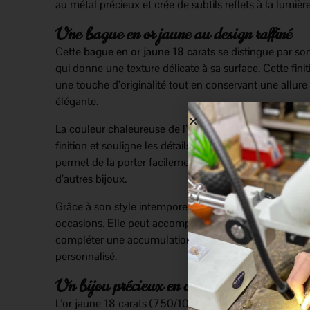
au métal précieux et crée de subtils reflets à la lumière
Une bague en or jaune au design raffiné
Cette
bague en or jaune 18 carats
se distingue par son 
qui donne une texture délicate à sa surface. Cette fini
une touche d’originalité tout en conservant une allure
élégante.
La couleur chaleureuse de l’or jaune met en valeur le t
finition et souligne les détails de cette bague. Son de
permet de la porter facilement au quotidien, seule ou 
d’autres bijoux.
Grâce à son style intemporel, cette bague convient à t
occasions. Elle peut accompagner une tenue élégant
compléter une accumulation de bagues pour un rend
personnalisé.
Un bijou précieux en or jaune 18 carats
L’or jaune 18 carats (750/1000) est apprécié pour son