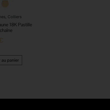
es, Colliers
jaune 18K Pastille
 chaîne
€
r au panier