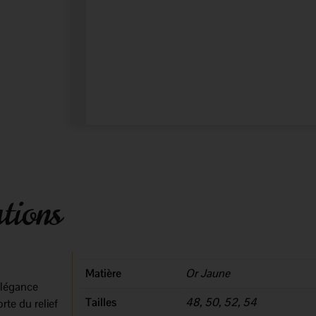
tions
Matière
Or Jaune
élégance
Tailles
48, 50, 52, 54
rte du relief