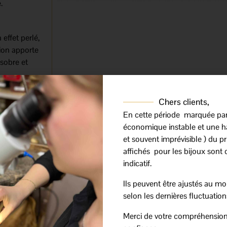
.
effet perlé,
tion apporte
 sobre et
ravail de
Chers clients,
sign épuré
En cette période marquée pa
associée à
économique instable et une h
et souvent imprévisible ) du prix
affichés pour les bijoux sont 
outes les
indicatif.
e ou
u plus
Ils peuvent être ajustés au mo
selon les dernières fluctuation
Merci de votre compréhension
 éclat