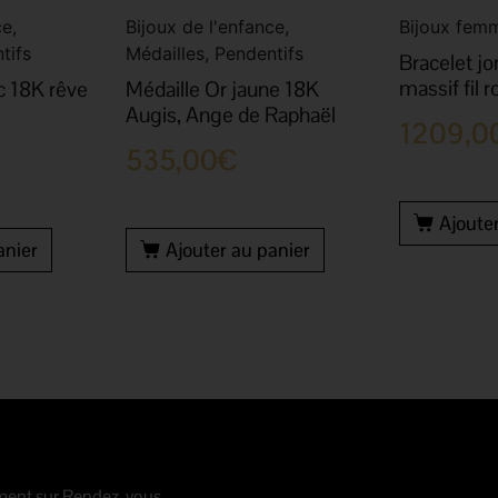
e,
Bijoux de l'enfance,
Bijoux femm
tifs
Médailles, Pendentifs
Bracelet jo
massif fil 
c 18K rêve
Médaille Or jaune 18K
Augis, Ange de Raphaël
1209,0
535,00
€
Ajoute
anier
Ajouter au panier
ment sur Rendez-vous