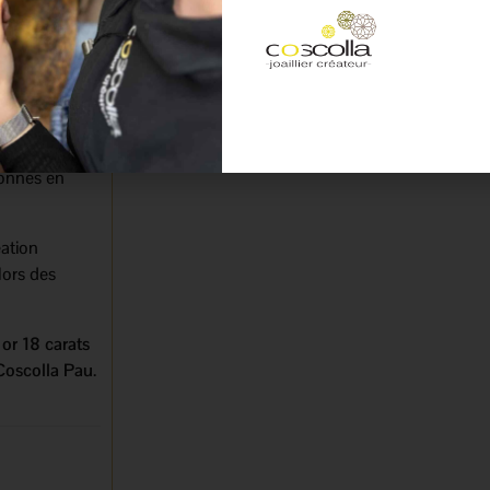
aîne en or.
s
ssocie
entale. Saint
un symbole de
sonnes en
éation
lors des
or 18 carats
 Coscolla Pau
.