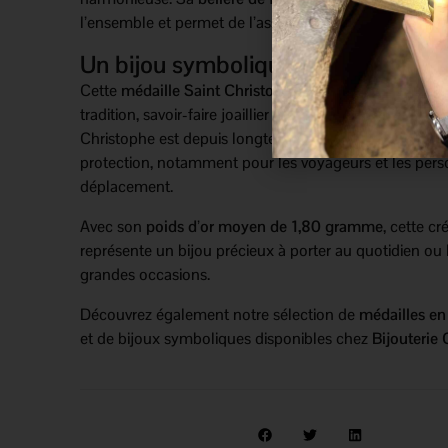
l’ensemble et permet de l’associer facilement à une ch
Un bijou symbolique en or 18 carat
Cette
médaille Saint Christophe or jaune 18K Augis
a
tradition, savoir-faire joaillier français et valeur sentim
Christophe est depuis longtemps considéré comme 
protection, notamment pour les voyageurs et les per
déplacement.
Avec son
poids d’or moyen de 1,80 gramme
, cette cr
représente un bijou précieux à porter au quotidien ou 
grandes occasions.
Découvrez également notre sélection de
médailles en 
et de bijoux symboliques disponibles chez
Bijouterie