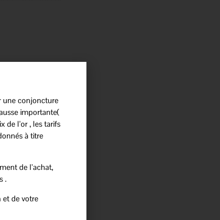
r une conjoncture
ausse importante(
 de l’or , les tarifs
donnés à titre
ment de l’achat,
s .
 et de votre