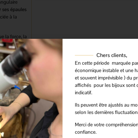
angulaire
r ses épaules
iée à la
e la force, la
es de la vie.
ent apprécié
Chers clients,
précieux.
En cette période marquée pa
 au
économique instable et une h
et souvent imprévisible ) du prix
affichés pour les bijoux sont 
gant et met
indicatif.
e la médaille
e de lumière
Ils peuvent être ajustés au mo
selon les dernières fluctuation
11
Merci de votre compréhension
t
confiance.
égamment