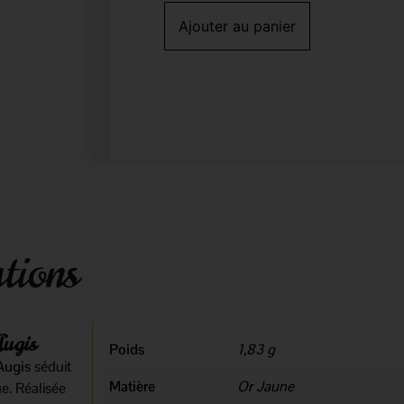
Ajouter au panier
tions
Augis
Poids
1,83 g
Augis
séduit
Matière
Or Jaune
e. Réalisée