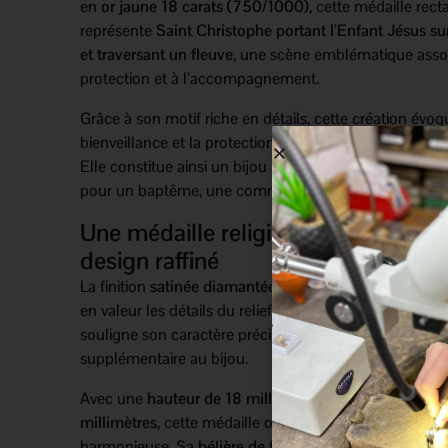
en
or jaune 18 carats (750/1000)
, cette médaille rect
représente
Saint Christophe portant l’Enfant Jésus su
et traversant un fleuve
, une scène emblématique assoc
protection et à l’accompagnement.
Grâce à son motif riche en détails, cette création évoqu
bienveillance et la protection lors des étapes important
Elle constitue ainsi un bijou symbolique particulièrem
pour un baptême, une communion ou comme cadeau 
Une médaille religieuse en or jaune
design raffiné
La finition
satinée diamantée
apporte un contraste élé
en valeur les détails du relief. De plus, le
bord facetté
d
souligne son caractère précieux et apporte une touch
supplémentaire au bijou.
Avec une
hauteur de 18 millimètres
et une
largeur de 
millimètres
, cette médaille offre une forme originale e
harmonieuse. Sa
bélière de forme ovale
complète él