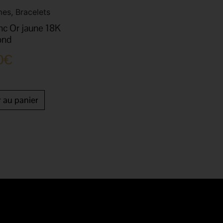
es, Bracelets
nc Or jaune 18K
rond
0
€
r au panier