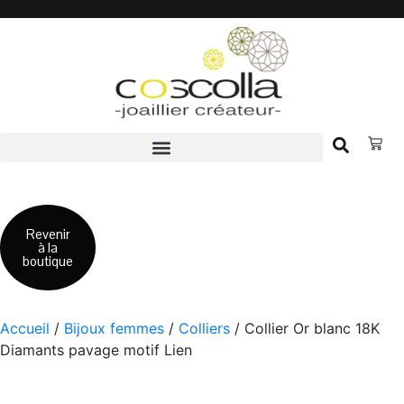
Accueil
Boutique
Revenir
à la
Notre Histoire
boutique
L’atelier
Accueil
/
Bijoux femmes
/
Colliers
/ Collier Or blanc 18K
Prendre RDV
Diamants pavage motif Lien
Nous contacter