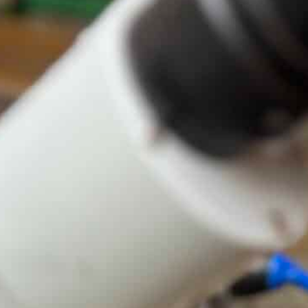
Collier cercle Or blanc 18K
Diamants pampille