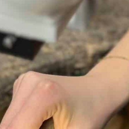
590,00
€
Ajouter au panier
Description & informations
Collier diamant or blanc 18 carats cercle
pampille
Ce
collier diamant or blanc
18 carats séduit par
son design élégant et délicat. Son motif cercle