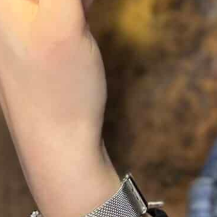
trois anneaux de réglage permettant un porté à
40 cm, 41 cm ou 42 cm
. Ainsi, le collier s’adapte
facilement à différentes envies et styles.
Un bijou précieux en or blanc 18 carats
L’or blanc 18 carats (750/1000) offre une finition
lumineuse et sublime l’éclat des diamants. Ce
collier diamant or blanc
associe donc élégance,
modernité et finesse.
Grâce à son design délicat, ce collier peut être
porté au quotidien ou lors d’une occasion
particulière. La combinaison du cercle serti de
diamants et de la pampille apporte un équilibre
entre sobriété et caractère.
Ce modèle représente un choix élégant pour