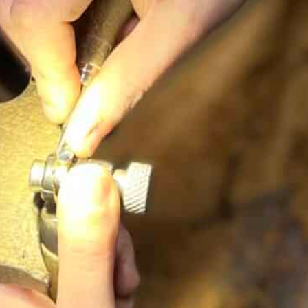
serti de diamants, accompagné d’une pampille
lumineuse, apporte une touche raffinée et
intemporelle à ce bijou.
Un collier en or blanc aux diamants lumineux
Ce
collier en or blanc 18 carats
présente un
cercle serti de diamants, rehaussé par un
diamant
taille brillant plus important (0,09 ct HSI) en
pampille
. Ce détail apporte un éclat
supplémentaire et crée un joli mouvement au
porté.
Le motif cercle apporte une symbolique
d’harmonie et d’élégance. De plus, le sertissage
des diamants souligne la finesse du bijou tout en
mettant en valeur la luminosité des pierres.
La chaîne qui accompagne ce pendentif possède