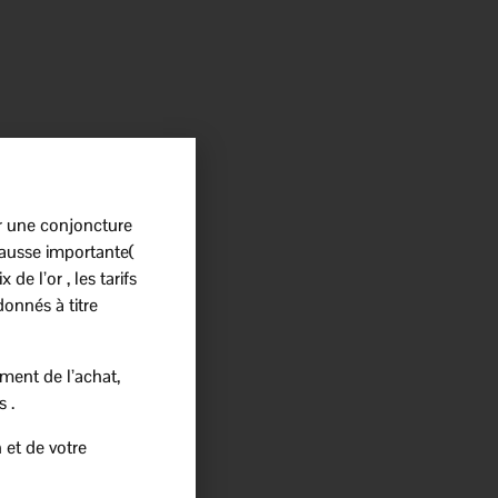
r une conjoncture
ausse importante(
 de l’or , les tarifs
donnés à titre
ment de l’achat,
s .
 et de votre