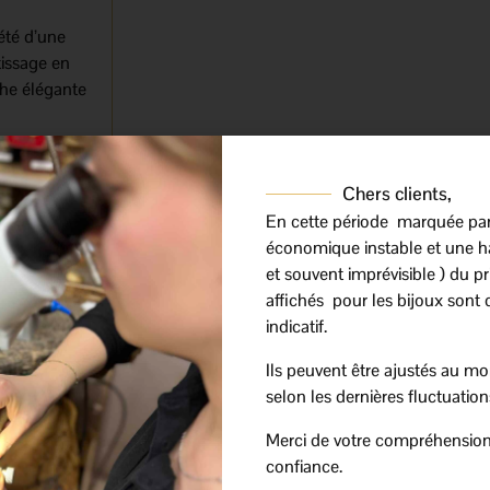
été d’une
tissage en
che élégante
avec finesse
ière offre un
Chers clients,
ffinement.
En cette période marquée pa
économique instable et une h
ter au
et souvent imprévisible ) du prix
ent aux
affichés pour les bijoux sont 
 en
indicatif.
Ils peuvent être ajustés au mo
selon les dernières fluctuation
lumineuse et
iamants lui
Merci de votre compréhension
rit
confiance.