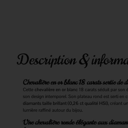
Description & informa
Chevalière en or blanc 18 carats sertie de 
Cette
chevalière en or blanc
18 carats séduit par son 
son design intemporel. Son plateau rond est serti en c
diamants taille brillant (0,26 ct qualité HSI)
, créant u
lumière raffiné autour du bijou.
Une chevalière ronde élégante aux diaman