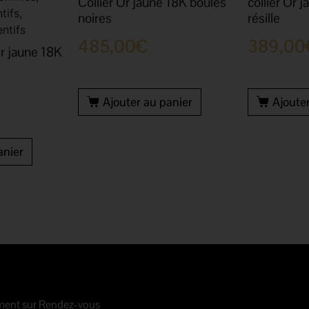
Collier Or jaune 18K boules
collier Or 
tifs,
noires
résille
ntifs
485,00
€
389,00
r jaune 18K
Ajouter au panier
Ajoute
anier
ment sur Rendez-vous