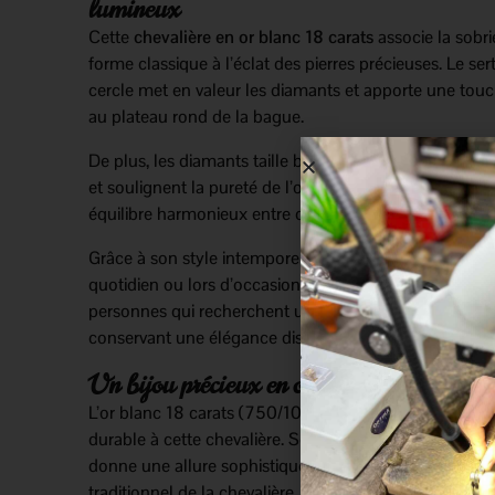
lumineux
Cette
chevalière en or blanc 18 carats
associe la sobri
forme classique à l’éclat des pierres précieuses. Le ser
cercle met en valeur les diamants et apporte une tou
au plateau rond de la bague.
De plus, les diamants taille brillant captent la lumière 
et soulignent la pureté de l’or blanc. Ainsi, cette cheval
équilibre harmonieux entre caractère, modernité et ra
Grâce à son style intemporel, cette bague peut se por
quotidien ou lors d’occasions particulières. Elle convi
personnes qui recherchent un bijou de caractère, tout
conservant une élégance discrète.
Un bijou précieux en or blanc 18 carats
L’or blanc 18 carats (750/1000) apporte une finition 
durable à cette chevalière. Son plateau rond serti de d
donne une allure sophistiquée tout en conservant l’esp
traditionnel de la chevalière.