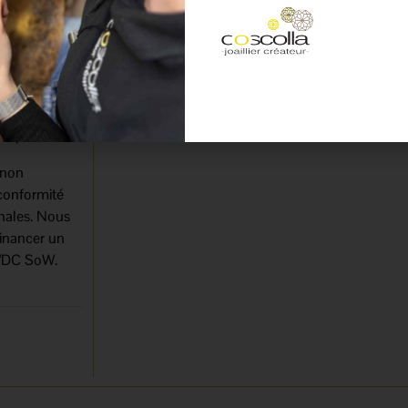
ant pour
classiques et
iamants
, des
es précieuses.
 non
conformité
onales. Nous
financer un
u WDC SoW.