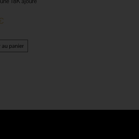
jaune 18K ajouré
€
r au panier