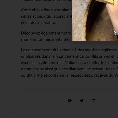
Cette
chevalière en or blanc
représente un choix élég
celles et ceux qui apprécient les bijoux mêlant lignes 
éclat des diamants.
Découvrez également notre sélection de
bagues en d
modèles raffinés mettant en valeur la beauté des pierr
Les diamants ont été achetés à des sociétés légitimes
impliquées dans le financement de conflits armés en 
avec les résolutions des Nations Unies et les lois nati
garantissons ainsi que ces diamants ne servent pas à 
conflit armé et confirme le respect des directives d