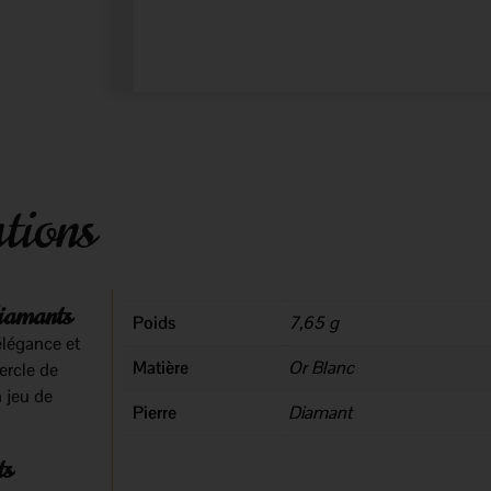
tions
diamants
Poids
7,65 g
élégance et
Matière
Or Blanc
ercle de
n jeu de
Pierre
Diamant
ts