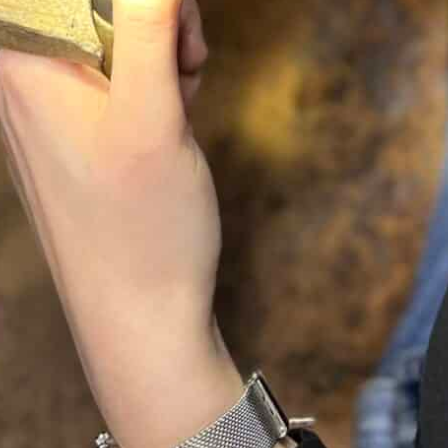
forment un carré au centre du bijou.
Ce contraste entre l’éclat de l’argent et la
profondeur du noir apporte une touche
contemporaine à cet accessoire masculin. Ainsi,
ces boutons de manchettes conviennent
parfaitement aux hommes recherchant un modèle
sobre avec une finition originale.
Un accessoire homme au design raffiné
Les lignes noires laquées créent un motif
graphique qui souligne la forme carrée des
boutons de manchettes. De plus, la finition en
argent 925 apporte une élégance intemporelle qui
s’accorde facilement avec différentes tenues.
Ces
boutons de manchettes carrés
complètent