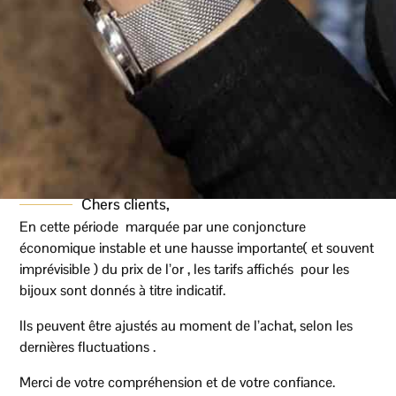
idéalement une chemise pour une occasion
spéciale, une tenue professionnelle ou
simplement pour apporter une touche raffinée au
quotidien.
Des boutons de manchettes modernes
et élégants
Grâce à leur design équilibré, ces boutons de
manchettes associent modernité et sobriété. Par
Chers clients,
ailleurs, leur style intemporel en fait un accessoire
En cette période marquée par une conjoncture
économique instable et une hausse importante( et souvent
facile à porter et une idée cadeau élégante pour
imprévisible ) du prix de l’or , les tarifs affichés pour les
homme.
bijoux sont donnés à titre indicatif.
Découvrez également notre sélection de
bijoux et
Ils peuvent être ajustés au moment de l’achat, selon les
accessoires pour homme
disponibles chez
dernières fluctuations .
Bijouterie Coscolla Pau
.
Merci de votre compréhension et de votre confiance.