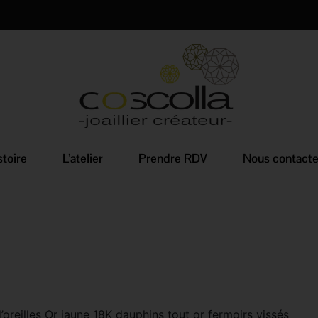
stoire
L’atelier
Prendre RDV
Nous contacte
’oreilles Or jaune 18K dauphins tout or fermoirs vissés