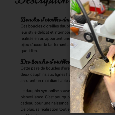
Boucles d’oreilles dauphin en or jaune 18 
Ces
boucles d’oreilles dauphin
en or jaune 18 carats 
leur style délicat et intemporel. Les deux dauphins, e
réalisés en or, apportent une touche de douceur et d’or
bijou s’accorde facilement avec toutes les tenues et s
quotidien.
Des boucles d’oreilles en or jaune élégante
Cette paire de
boucles d’oreilles en or jaune 18 carats
deux dauphins aux lignes harmonieuses. Les
fermoirs
assurent un maintien fiable et un grand confort.
Le dauphin symbolise souvent la liberté, la protection 
bienveillance. C’est pourquoi ce modèle constitue une
cadeau pour une naissance, un anniversaire ou une 
De plus, sa réalisation tout en or lui permet de conser