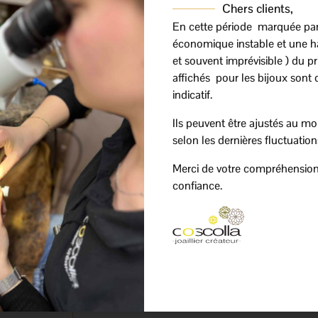
Chers clients,
En cette période marquée pa
économique instable et une h
carats
Poids
0,35 g
et souvent imprévisible ) du prix
séduisent par
affichés pour les bijoux sont 
Matière
Or Jaune
ntièrement
indicatif.
iginalité. Ce
Ils peuvent être ajustés au mo
e porte au
selon les dernières fluctuation
s
Merci de votre compréhension
confiance.
représente
 vissés
et la
 belle idée de
communion.
ver son éclat