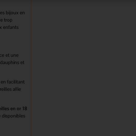
res bijoux en
re trop
x enfants
nce et une
 dauphins et
en facilitant
illes allie
illes en or 18
 disponibles