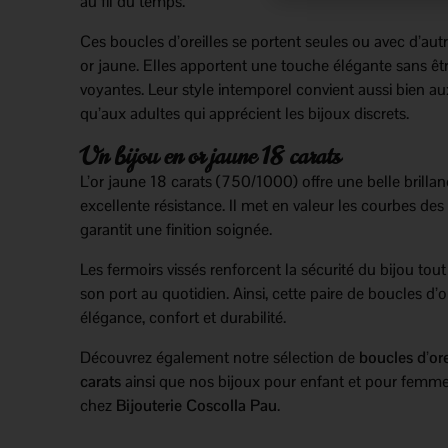
au fil du temps.
Ces boucles d’oreilles se portent seules ou avec d’aut
or jaune. Elles apportent une touche élégante sans êt
voyantes. Leur style intemporel convient aussi bien au
qu’aux adultes qui apprécient les bijoux discrets.
Un bijou en or jaune 18 carats
L’or jaune 18 carats (750/1000) offre une belle brilla
excellente résistance. Il met en valeur les courbes des
garantit une finition soignée.
Les fermoirs vissés renforcent la sécurité du bijou tout 
son port au quotidien. Ainsi, cette paire de boucles d’ore
élégance, confort et durabilité.
Découvrez également notre sélection de
boucles d’ore
carats
ainsi que nos bijoux pour enfant et pour femme
chez
Bijouterie Coscolla Pau
.