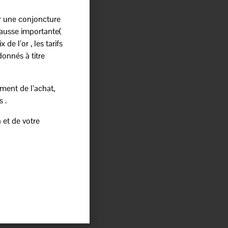
r une conjoncture
ausse importante(
 de l’or , les tarifs
donnés à titre
ment de l’achat,
s .
 et de votre