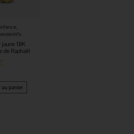
enfance,
Pendentifs
r jaune 18K
e de Raphaël
€
r au panier