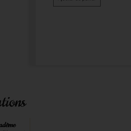
tions
iadème