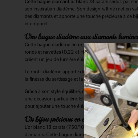
Cette
bague diamant or blanc
18 carats séduit par so
son inspiration diadème. Son design raffiné met en vale
des diamants et apporte une touche précieuse à ce bi
intemporel.
Une bague diadème aux diamants lumine
Cette
bague diadème en or blanc 18 carats
est sertie
ronds et navettes (0,22 ct HSI)
. Ces différentes form
créent un jeu de lumière élégant et harmonieux.
Le motif diadème apporte du relief à la bague. De plus,
la finesse du sertissage et la brillance des pierres.
Grâce à son style équilibré, cette bague accompagne 
une occasion particulière. Elle peut aussi se porter au
pour ajouter une touche élégante à une tenue.
Un bijou précieux en or blanc 18 carats
L’or blanc 18 carats (750/1000) met en valeur la lumi
diamants. Cette
bague diamant or blanc
associe ainsi