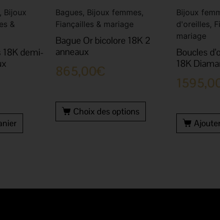
, Bijoux
Bagues, Bijoux femmes,
Bijoux femm
es &
Fiançailles & mariage
d'oreilles, F
mariage
Bague Or bicolore 18K 2
anneaux
s 18K demi-
Boucles d’o
ux
18K Diaman
865,00
€
1595,0
Choix des options
anier
Ajoute