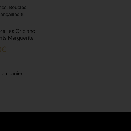
es, Boucles
iançailles &
reilles Or blanc
ts Marguerite
0
€
r au panier