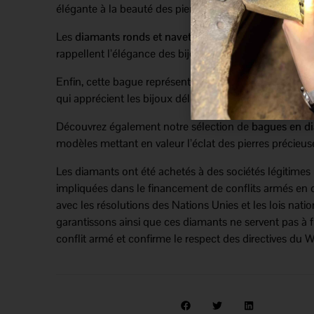
élégante à la beauté des pierres précieuses.
Les
diamants ronds et navettes
donnent du caractère a
rappellent l’élégance des bijoux inspirés des diadèmes
Enfin, cette bague représente un choix raffiné pour ce
qui apprécient les bijoux délicats, lumineux et intempo
Découvrez également notre sélection de
bagues en d
modèles mettant en valeur l’éclat des pierres précieus
Les diamants ont été achetés à des sociétés légitimes
impliquées dans le financement de conflits armés en 
avec les résolutions des Nations Unies et les lois nati
garantissons ainsi que ces diamants ne servent pas à 
conflit armé et confirme le respect des directives d