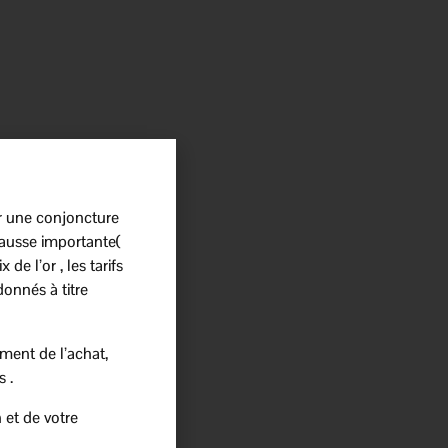
r une conjoncture
ausse importante(
 de l’or , les tarifs
donnés à titre
ment de l’achat,
s .
 et de votre