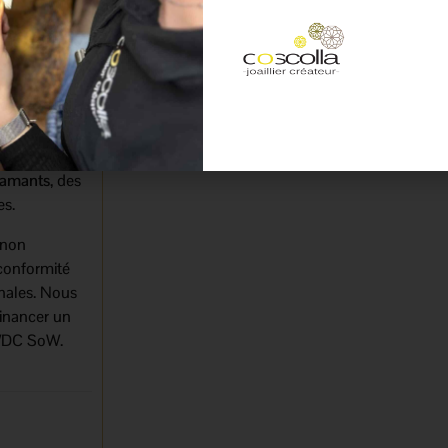
u bijou. Ils
.
lles et ceux
rels.
iamants
, des
es.
 non
conformité
onales. Nous
financer un
u WDC SoW.