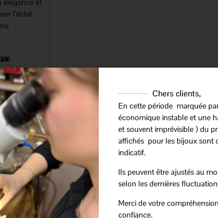
n élégance et
ur l’éclat
jou
ux
 de
diamants
es de diamants
Chers clients,
En cette période marquée pa
 il souligne
économique instable et une h
et souvent imprévisible ) du prix
affichés pour les bijoux sont 
facilement
indicatif.
 quotidien
Ils peuvent être ajustés au mo
selon les dernières fluctuation
nosité des
Merci de votre compréhension
 une forme
confiance.