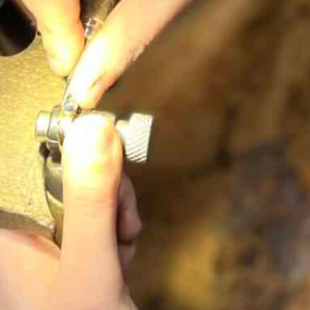
Alliance Homme Or bicolore
18K deux anneaux
1071,00
€
Ajouter au panier
Description & informations