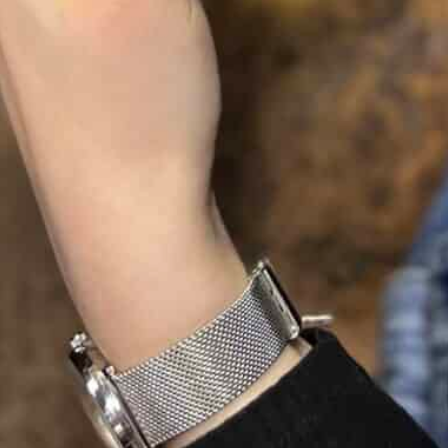
Alliance homme or bicolore 18 carats deux
anneaux
Cette
alliance homme or bicolore 18K
séduit par
son design contemporain et son association
harmonieuse de deux teintes d’or. Réalisée en
or
18 carats (750/1000)
, elle présente deux
anneaux réunis pour créer un style élégant et
original.
Son contraste entre les couleurs d’or apporte du
caractère au bijou tout en conservant une allure
sobre et raffinée. Ainsi, cette alliance convient
parfaitement aux hommes qui recherchent un
modèle moderne avec une touche distinctive.
Une alliance homme bicolore au design