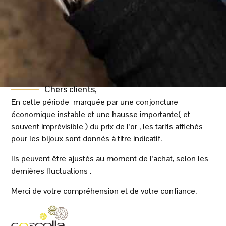
élégant
L’association de deux anneaux crée un effet visuel
équilibré et apporte du relief à cette alliance. De
plus, son style intemporel permet de la porter
facilement au quotidien.
Cette
alliance homme or bicolore 18K
Chers clients,
accompagne idéalement un mariage ou un
En cette période marquée par une conjoncture
engagement. Elle peut également être choisie
économique instable et une hausse importante( et
comme un bijou précieux à porter chaque jour.
souvent imprévisible ) du prix de l’or , les tarifs affichés
pour les bijoux sont donnés à titre indicatif.
Un bijou personnalisable en or 18
carats
Ils peuvent être ajustés au moment de l’achat, selon les
Grâce à son design bicolore, cette alliance
dernières fluctuations .
associe modernité et élégance. Par ailleurs, son
Merci de votre compréhension et de votre confiance.
style s’accorde facilement avec différents bijoux
en or.