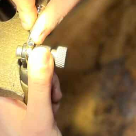
Alliance Or 3 Ors 18K demi-
jonc trois anneaux
569,00
€
Ajouter au panier
Description & informations