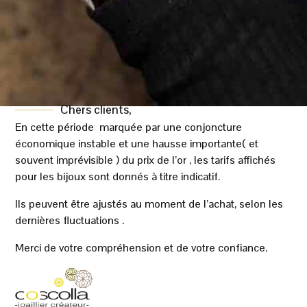
contraste subtil et met en valeur chaque anneau.
De plus, la forme demi-jonc apporte une finition
douce et un confort agréable au porté.
Cette
alliance 3 ors 18K
accompagne
parfaitement un mariage, un engagement ou un
moment important. Par ailleurs, son design
Chers clients,
équilibré permet de l’associer facilement avec
En cette période marquée par une conjoncture
économique instable et une hausse importante( et
d’autres bijoux en or.
souvent imprévisible ) du prix de l’or , les tarifs affichés
Un bijou intemporel en or 18 carats
pour les bijoux sont donnés à titre indicatif.
Grâce à l’association de l’or jaune, blanc et rose,
Ils peuvent être ajustés au moment de l’achat, selon les
cette alliance possède un style unique qui
dernières fluctuations .
traverse les années. De plus, sa forme trois
Merci de votre compréhension et de votre confiance.
anneaux apporte du caractère tout en conservant
une élégance discrète.
Découvrez également notre sélection d’
alliances