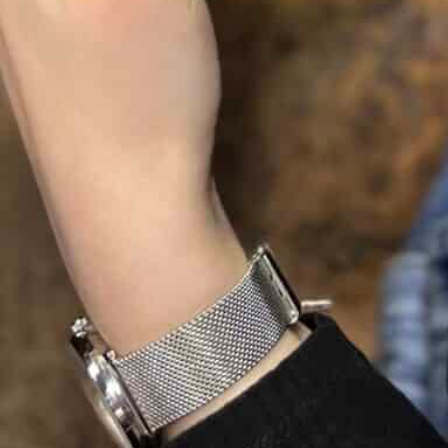
Alliance 3 ors 18 carats demi-jonc trois
anneaux
Cette
alliance 3 ors 18K
séduit par son design
élégant et son association harmonieuse de trois
couleurs d’or. Réalisée en
or 18 carats
(750/1000)
, elle se compose de trois anneaux
réunissant l’or jaune, l’or blanc et l’or rose.
Son style intemporel apporte une touche de
modernité tout en conservant l’élégance d’une
alliance traditionnelle. Ainsi, ce modèle convient
aux personnes qui recherchent un bijou original
avec une belle symbolique.
Une alliance trois ors au design raffiné
La combinaison des trois teintes d’or crée un