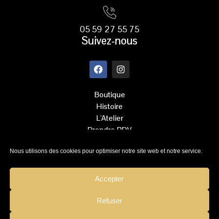
Created by Pedro
from the Noun Project
05 59 27 55 75
Suivez-nous
Boutique
Histoire
L'Atelier
Prendre RDV
Contact
Nous utilisons des cookies pour optimiser notre site web et notre service.
CGV
Mentions légales
Politique de confidentialite
Accepter
Refuser
Téléphone