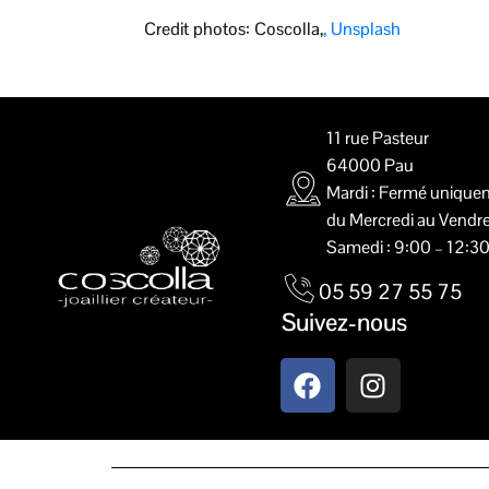
Credit photos: Coscolla,
, Unsplash
11 rue Pasteur
64000 Pau
Mardi : Fermé unique
du Mercredi au Vendre
Created by Pedro
from the Noun Project
Samedi : 9:00 – 12:3
05 59 27 55 75
Suivez-nous
Created by Pedro
from the Noun Project